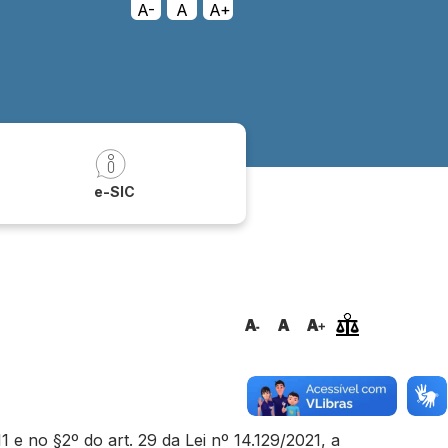
A-
A
A+
a
e-SIC
e no §2º do art. 29 da Lei nº 14.129/2021, a