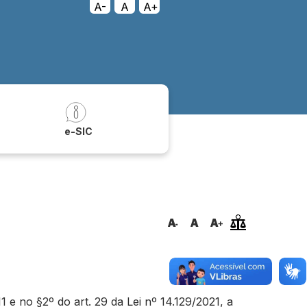
A-
A
A+
a
e-SIC
e no §2º do art. 29 da Lei nº 14.129/2021, a