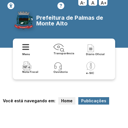
A-
A
A+
Prefeitura de Palmas de
Monte Alto
Transparência
Menu
Diário Oficial
Nota Fiscal
Ouvidoria
e-SIC
Você está navegando em:
Home
Publicações