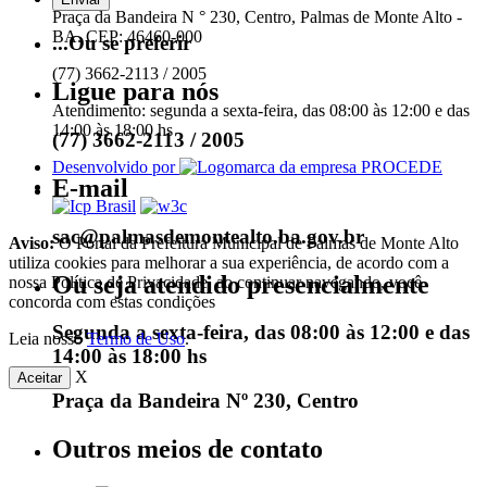
Praça da Bandeira N ° 230, Centro, Palmas de Monte Alto -
BA. CEP: 46460-000
...Ou se preferir
(77) 3662-2113 / 2005
Ligue para nós
Atendimento: segunda a sexta-feira, das 08:00 às 12:00 e das
14:00 às 18:00 hs
(77) 3662-2113 / 2005
Desenvolvido por
E-mail
sac@palmasdemontealto.ba.gov.br
Aviso:
O Portal da Prefeitura Municipal de Palmas de Monte Alto
utiliza cookies para melhorar a sua experiência, de acordo com a
Ou seja atendido presencialmente
nossa Política de Privacidade, ao continuar navegando, você
concorda com estas condições
Segunda a sexta-feira, das 08:00 às 12:00 e das
Leia nosso
Termo de Uso
.
14:00 às 18:00 hs
X
Aceitar
Praça da Bandeira Nº 230, Centro
Outros meios de contato