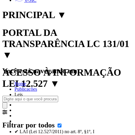
e-SIC
PRINCIPAL
▼
PORTAL DA
TRANSPARÊNCIA LC 131/01
▼
Você está navegando em:
ACESSO À INFORMAÇÃO
LEI 12.527
▼
Home
Publicações
Leis
Filtrar por todos
✔ LAI (Lei 12.527/2011) no art. 8º, §1º, I