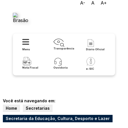
A-
A
A+
Prefeitura de Palmas de
Monte Alto
Transparência
Menu
Diário Oficial
Nota Fiscal
Ouvidoria
e-SIC
Você está navegando em:
Home
Secretarias
Secretaria da Educação, Cultura, Desporto e Lazer