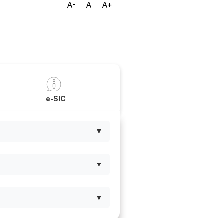
A-
A
A+
a
e-SIC
▼
▼
▼