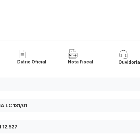
a de Palmas de Monte Alto
Diário Oficial
Nota Fiscal
Ouvidori
 LC 131/01
 12.527