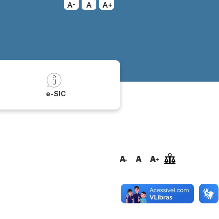
A-
A
A+
a
e-SIC