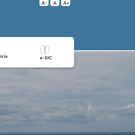
A-
A
A+
oria
e-SIC