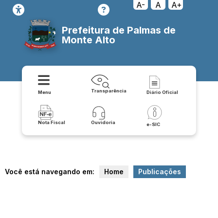
A-
A
A+
Prefeitura de Palmas de
Monte Alto
Transparência
Menu
Diário Oficial
Nota Fiscal
Ouvidoria
e-SIC
Você está navegando em:
Home
Publicações