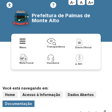
A-
A
A+
Prefeitura de Palmas de
Monte Alto
Transparência
Menu
Diário Oficial
Nota Fiscal
Ouvidoria
e-SIC
Você está navegando em:
Home
Acesso à Informação
Dados Abertos
Documentação