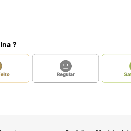
ina ?
feito
Regular
Sat